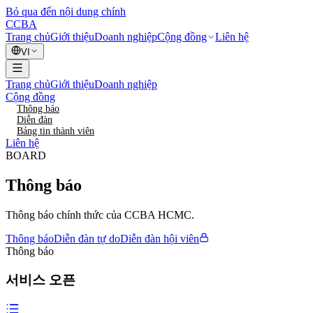
Bỏ qua đến nội dung chính
CCBA
Trang chủ
Giới thiệu
Doanh nghiệp
Cộng đồng
Liên hệ
VI
Trang chủ
Giới thiệu
Doanh nghiệp
Cộng đồng
Thông báo
Diễn đàn
Bảng tin thành viên
Liên hệ
BOARD
Thông báo
Thông báo chính thức của CCBA HCMC.
Thông báo
Diễn đàn tự do
Diễn đàn hội viên
Thông báo
서비스 오픈