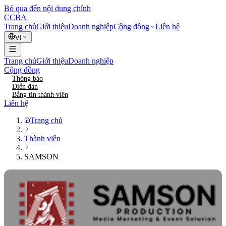
Bỏ qua đến nội dung chính
CCBA
Trang chủ
Giới thiệu
Doanh nghiệp
Cộng đồng
Liên hệ
VI
Trang chủ
Giới thiệu
Doanh nghiệp
Cộng đồng
Thông báo
Diễn đàn
Bảng tin thành viên
Liên hệ
Trang chủ
Thành viên
SAMSON