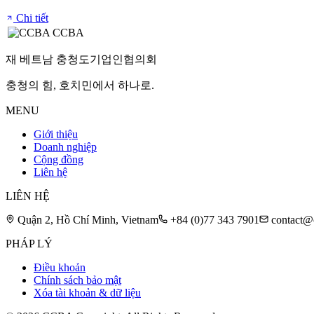
Chi tiết
CCBA
재 베트남 충청도기업인협의회
충청의 힘, 호치민에서 하나로.
MENU
Giới thiệu
Doanh nghiệp
Cộng đồng
Liên hệ
LIÊN HỆ
Quận 2, Hồ Chí Minh, Vietnam
+84 (0)77 343 7901
contact@
PHÁP LÝ
Điều khoản
Chính sách bảo mật
Xóa tài khoản & dữ liệu