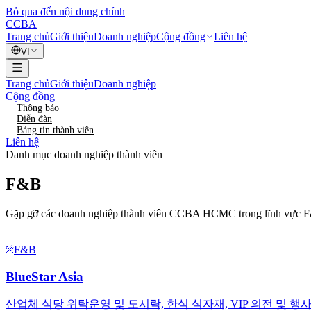
Bỏ qua đến nội dung chính
CCBA
Trang chủ
Giới thiệu
Doanh nghiệp
Cộng đồng
Liên hệ
VI
Trang chủ
Giới thiệu
Doanh nghiệp
Cộng đồng
Thông báo
Diễn đàn
Bảng tin thành viên
Liên hệ
Danh mục doanh nghiệp thành viên
F&B
Gặp gỡ các doanh nghiệp thành viên CCBA HCMC trong lĩnh vực 
F&B
BlueStar Asia
산업체 식당 위탁운영 및 도시락, 한식 식자재, VIP 의전 및 행